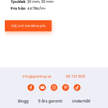
Tjocklek:
20 mm, 30 mm
Pris från:
4476kr/m
2
Välj och beräkna pris
info@granitop.se
08 723 1605
Blogg
5 års garanti
Underhåll