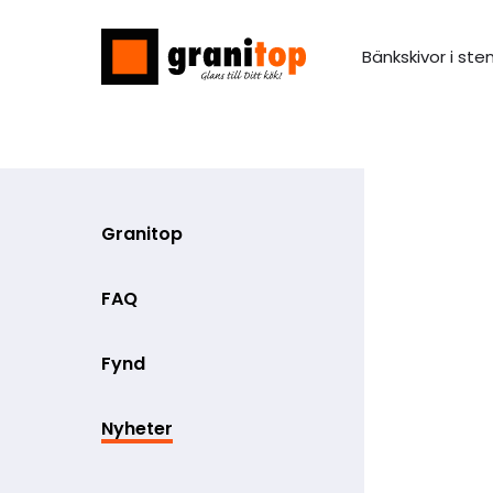
Bänkskivor i ste
Granitop
FAQ
Fynd
Nyheter