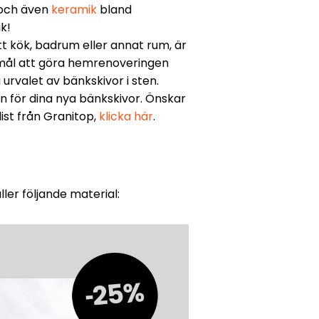
och även
keramik
bland
k!
itt kök, badrum eller annat rum, är
 mål att göra hemrenoveringen
urvalet av bänkskivor i sten.
n för dina nya bänkskivor. Önskar
ist från Granitop,
klicka här
.
ler följande material: