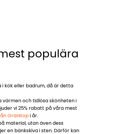
 mest populära
i kök eller badrum, då är detta
a värmen och tidlösa skönheten i
bjuder vi 25% rabatt på våra mest
rån Granitop
i år.
på material, utan även dess
jer en bänkskiva i sten. Därför kan