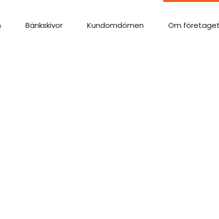
n
Bänkskivor
Kundomdömen
Om företage